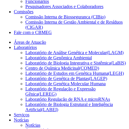
Funcionários
Pesquisadores Associados e Colaboradores
Comissões
Comissão Interna de Biossegurança (CIBio)
Comissão Interna de Gestão Ambiental e de Resíduos
(CIGAR)
Fale com o CBMEG
Áreas de Atuação
Laboratórios
Laboratório de Análise Genética e Molecular(LAGM)
Laboratório de Genômica Ambiental
Laboratório de Biologia Integrativa e Sistêmica(LaBIS)
Centro de Química Medicinal(CQMED)
Laboratório de Estudos em Genética Humana(LEGH)
Laboratório de Genética de Plantas(LAGEP)
Laboratório de Genética Molecular Humana
Laboratório de Regulação e Expressão
Gênica(LEREG)
Laboratório Regulação de RNA e microRNAs
Laboratório de Biologia Estrutural e Inteligência
Artificial(LABEI)
Serviços
Notícias
Notícias