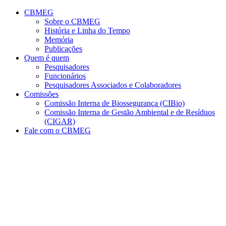
Conteúdo principal
Menu principal
Rodapé
CBMEG
Sobre o CBMEG
História e Linha do Tempo
Memória
Publicações
Quem é quem
Pesquisadores
Funcionários
Pesquisadores Associados e Colaboradores
Comissões
Comissão Interna de Biossegurança (CIBio)
Comissão Interna de Gestão Ambiental e de Resíduos
(CIGAR)
Fale com o CBMEG
Aumentar fonte
Diminuir fonte