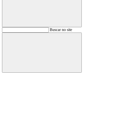
Buscar
Buscar no site
Buscar
Aumentar fonte