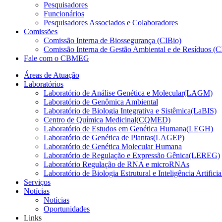
Pesquisadores
Funcionários
Pesquisadores Associados e Colaboradores
Comissões
Comissão Interna de Biossegurança (CIBio)
Comissão Interna de Gestão Ambiental e de Resíduos 
Fale com o CBMEG
Áreas de Atuação
Laboratórios
Laboratório de Análise Genética e Molecular(LAGM)
Laboratório de Genômica Ambiental
Laboratório de Biologia Integrativa e Sistêmica(LaBIS)
Centro de Química Medicinal(CQMED)
Laboratório de Estudos em Genética Humana(LEGH)
Laboratório de Genética de Plantas(LAGEP)
Laboratório de Genética Molecular Humana
Laboratório de Regulação e Expressão Gênica(LEREG)
Laboratório Regulação de RNA e microRNAs
Laboratório de Biologia Estrutural e Inteligência Artific
Serviços
Notícias
Notícias
Oportunidades
Links