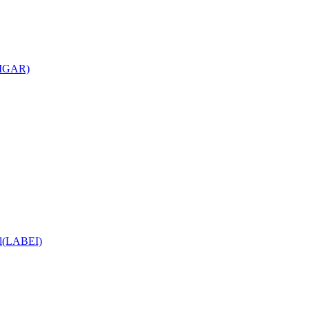
(CIGAR)
ial(LABEI)