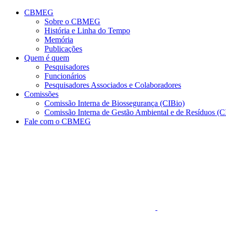
Conteúdo principal
Menu principal
Rodapé
CBMEG
Sobre o CBMEG
História e Linha do Tempo
Memória
Publicações
Quem é quem
Pesquisadores
Funcionários
Pesquisadores Associados e Colaboradores
Comissões
Comissão Interna de Biossegurança (CIBio)
Comissão Interna de Gestão Ambiental e de Resíduos 
Fale com o CBMEG
Aumentar fonte