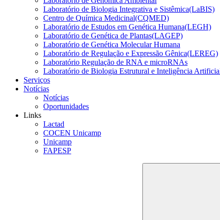
Laboratório de Genômica Ambiental
Laboratório de Biologia Integrativa e Sistêmica(LaBIS)
Centro de Química Medicinal(CQMED)
Laboratório de Estudos em Genética Humana(LEGH)
Laboratório de Genética de Plantas(LAGEP)
Laboratório de Genética Molecular Humana
Laboratório de Regulação e Expressão Gênica(LEREG)
Laboratório Regulação de RNA e microRNAs
Laboratório de Biologia Estrutural e Inteligência Artific
Serviços
Notícias
Notícias
Oportunidades
Links
Lactad
COCEN Unicamp
Unicamp
FAPESP