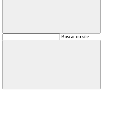
Buscar
Buscar no site
Buscar
Aumentar fonte