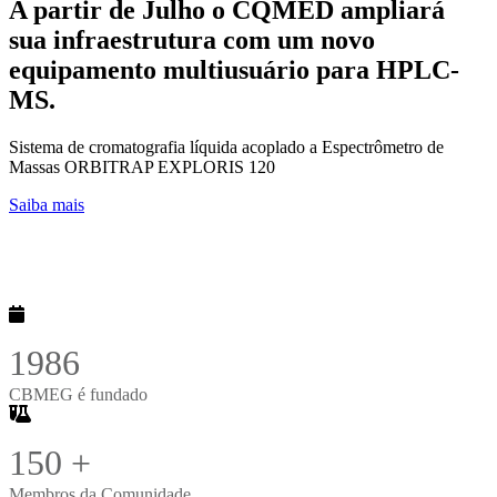
R
A partir de Julho o CQMED ampliará
e
sua infraestrutura com um novo
p
a
equipamento multiusuário para HPLC-
d
MS.
d
c
(
Sistema de cromatografia líquida acoplado a Espectrômetro de
p
Massas ORBITRAP EXPLORIS 120
S
(link para A partir de Julho o CQMED ampliará sua infra
Saiba mais
1986
CBMEG é fundado
150
+
Membros da Comunidade