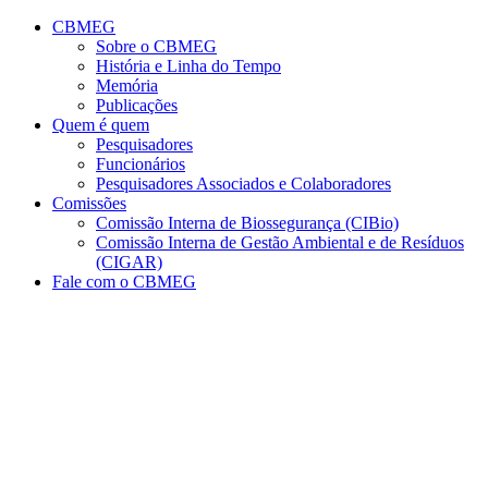
Página Inicial Centro de Biolog
Conteúdo principal
Menu principal
Rodapé
CBMEG
Sobre o CBMEG
História e Linha do Tempo
Memória
Publicações
Quem é quem
Pesquisadores
Funcionários
Pesquisadores Associados e Colaboradores
Comissões
Comissão Interna de Biossegurança (CIBio)
Comissão Interna de Gestão Ambiental e de Resíduos
(CIGAR)
Fale com o CBMEG
Aumentar fonte
Diminuir fonte