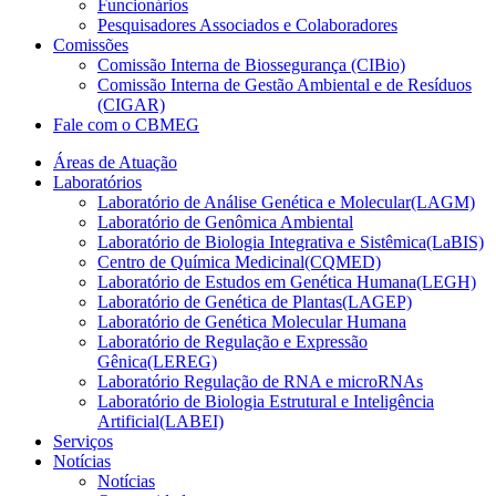
Funcionários
Pesquisadores Associados e Colaboradores
Comissões
Comissão Interna de Biossegurança (CIBio)
Comissão Interna de Gestão Ambiental e de Resíduos
(CIGAR)
Fale com o CBMEG
Áreas de Atuação
Laboratórios
Laboratório de Análise Genética e Molecular(LAGM)
Laboratório de Genômica Ambiental
Laboratório de Biologia Integrativa e Sistêmica(LaBIS)
Centro de Química Medicinal(CQMED)
Laboratório de Estudos em Genética Humana(LEGH)
Laboratório de Genética de Plantas(LAGEP)
Laboratório de Genética Molecular Humana
Laboratório de Regulação e Expressão
Gênica(LEREG)
Laboratório Regulação de RNA e microRNAs
Laboratório de Biologia Estrutural e Inteligência
Artificial(LABEI)
Serviços
Notícias
Notícias