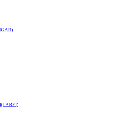
(CIGAR)
ial(LABEI)