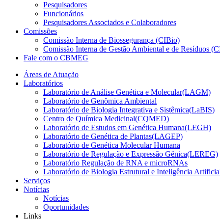
Pesquisadores
Funcionários
Pesquisadores Associados e Colaboradores
Comissões
Comissão Interna de Biossegurança (CIBio)
Comissão Interna de Gestão Ambiental e de Resíduos 
Fale com o CBMEG
Áreas de Atuação
Laboratórios
Laboratório de Análise Genética e Molecular(LAGM)
Laboratório de Genômica Ambiental
Laboratório de Biologia Integrativa e Sistêmica(LaBIS)
Centro de Química Medicinal(CQMED)
Laboratório de Estudos em Genética Humana(LEGH)
Laboratório de Genética de Plantas(LAGEP)
Laboratório de Genética Molecular Humana
Laboratório de Regulação e Expressão Gênica(LEREG)
Laboratório Regulação de RNA e microRNAs
Laboratório de Biologia Estrutural e Inteligência Artific
Serviços
Notícias
Notícias
Oportunidades
Links