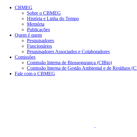
Conteúdo principal
Menu principal
Rodapé
CBMEG
Sobre o CBMEG
História e Linha do Tempo
Memória
Publicações
Quem é quem
Pesquisadores
Funcionários
Pesquisadores Associados e Colaboradores
Comissões
Comissão Interna de Biossegurança (CIBio)
Comissão Interna de Gestão Ambiental e de Resíduos 
Fale com o CBMEG
Aumentar fonte