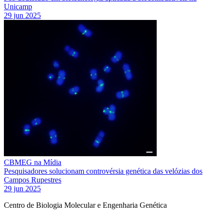
Unicamp
29 jun 2025
CBMEG na Mídia
Pesquisadores solucionam controvérsia genética das velózias dos
Campos Rupestres
29 jun 2025
Centro de Biologia Molecular e Engenharia Genética