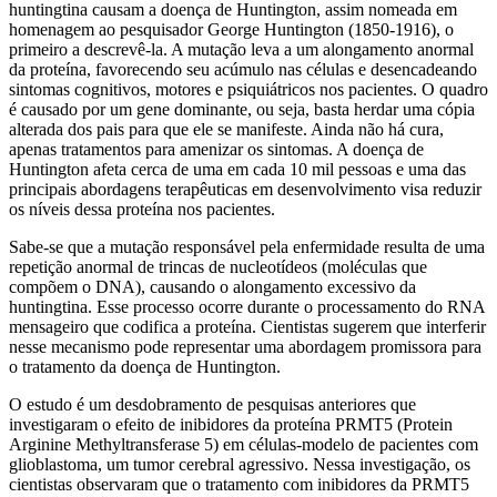
huntingtina causam a doença de Huntington, assim nomeada em
homenagem ao pesquisador George Huntington (1850-1916), o
primeiro a descrevê-la. A mutação leva a um alongamento anormal
da proteína, favorecendo seu acúmulo nas células e desencadeando
sintomas cognitivos, motores e psiquiátricos nos pacientes. O quadro
é causado por um gene dominante, ou seja, basta herdar uma cópia
alterada dos pais para que ele se manifeste. Ainda não há cura,
apenas tratamentos para amenizar os sintomas. A doença de
Huntington afeta cerca de uma em cada 10 mil pessoas e uma das
principais abordagens terapêuticas em desenvolvimento visa reduzir
os níveis dessa proteína nos pacientes.
Sabe-se que a mutação responsável pela enfermidade resulta de uma
repetição anormal de trincas de nucleotídeos (moléculas que
compõem o DNA), causando o alongamento excessivo da
huntingtina. Esse processo ocorre durante o processamento do RNA
mensageiro que codifica a proteína. Cientistas sugerem que interferir
nesse mecanismo pode representar uma abordagem promissora para
o tratamento da doença de Huntington.
O estudo é um desdobramento de pesquisas anteriores que
investigaram o efeito de inibidores da proteína PRMT5 (Protein
Arginine Methyltransferase 5) em células-modelo de pacientes com
glioblastoma, um tumor cerebral agressivo. Nessa investigação, os
cientistas observaram que o tratamento com inibidores da PRMT5