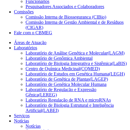
Funcionários
Pesquisadores Associados e Colaboradores
Comissões
Comissão Interna de Biossegurança (CIBio)
Comissão Interna de Gestão Ambiental e de Resíduos
(CIGAR)
Fale com o CBMEG
Áreas de Atuação
Laboratórios
Laboratório de Análise Genética e Molecular(LAGM)
Laboratório de Genômica Ambiental
Laboratório de Biologia Integrativa e Sistêmica(LaBIS)
Centro de Química Medicinal(CQMED)
Laboratório de Estudos em Genética Humana(LEGH)
Laboratório de Genética de Plantas(LAGEP)
Laboratório de Genética Molecular Humana
Laboratório de Regulação e Expressão
Gênica(LEREG)
Laboratório Regulação de RNA e microRNAs
Laboratório de Biologia Estrutural e Inteligência
Artificial(LABEI)
Serviços
Notícias
Notícias