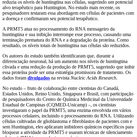
reduzia os níveis de huntingtina nas células, sugerindo um potencial
alvo terapêutico para Huntington. No estudo mais recente, os
pesquisadores testaram essa abordagem em células de pacientes com
a doença e confirmaram seu potencial terapêutico.
A PRMT5 atua no processamento do RNA mensageiro da
huntingtina e sua inibição interrompe esse processo, causando uma
terminação prematura do RNA e a degradação da proteína. Como
resultado, os níveis totais de huntingtina nas células são reduzidos.
Os autores do estudo também identificaram que, durante a
diferenciação neuronal, há um aumento nos níveis de huntingtina
clivada e uma redução da produção de PRMT5, sugerindo que inibir
essa proteína pode ser uma estratégia promissora de tratamento. Os
dados foram
divulgados
na revista
Nucleic Acids Research
.
No estudo – fruto de colaboração entre cientistas do Canadá,
Estados Unidos, Reino Unido, Singapura e Brasil, com participação
de pesquisadores do Centro de Química Medicinal da Universidade
Estadual de Campinas (CQMED-Unicamp) –, os cientistas
investigaram o papel da PRMT5, uma enzima envolvida em vários
processos celulares, incluindo o processamento do RNA. Utilizando
células cultivadas de glioblastoma e fibroblastos de pacientes com e
sem Huntington, eles aplicaram inibidores químicos específicos para
bloquear a atividade da PRMT5 e usaram técnicas de silenciamento