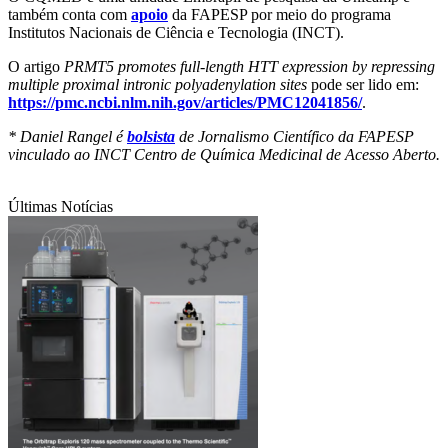
também conta com
apoio
da FAPESP por meio do programa
Institutos Nacionais de Ciência e Tecnologia (INCT).
O artigo
PRMT5 promotes full-length HTT expression by repressing
multiple proximal intronic polyadenylation sites
pode ser lido em:
https://pmc.ncbi.nlm.nih.gov/articles/PMC12041856/
.
* Daniel Rangel é
bolsista
de Jornalismo Científico da FAPESP
vinculado ao INCT Centro de Química Medicinal de Acesso Aberto.
Últimas Notícias