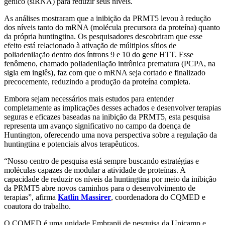
gênico (siRNA) para reduzir seus níveis.
As análises mostraram que a inibição da PRMT5 levou à redução
dos níveis tanto do mRNA (molécula precursora da proteína) quanto
da própria huntingtina. Os pesquisadores descobriram que esse
efeito está relacionado à ativação de múltiplos sítios de
poliadenilação dentro dos íntrons 9 e 10 do gene HTT. Esse
fenômeno, chamado poliadenilação intrônica prematura (PCPA, na
sigla em inglês), faz com que o mRNA seja cortado e finalizado
precocemente, reduzindo a produção da proteína completa.
Embora sejam necessários mais estudos para entender
completamente as implicações desses achados e desenvolver terapias
seguras e eficazes baseadas na inibição da PRMT5, esta pesquisa
representa um avanço significativo no campo da doença de
Huntington, oferecendo uma nova perspectiva sobre a regulação da
huntingtina e potenciais alvos terapêuticos.
“Nosso centro de pesquisa está sempre buscando estratégias e
moléculas capazes de modular a atividade de proteínas. A
capacidade de reduzir os níveis da huntingtina por meio da inibição
da PRMT5 abre novos caminhos para o desenvolvimento de
terapias”, afirma
Katlin Massirer
, coordenadora do CQMED e
coautora do trabalho.
O CQMED é uma unidade Embrapii de pesquisa da Unicamp e