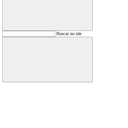
Buscar
Buscar no site
Buscar
Aumentar fonte