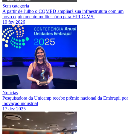
Sem categoria
A partir de Julho o CQMED ampliará sua infraestrutura com um
novo equipamento multiusuário para HPLC-MS.
10 fev 2026
Notícias
Pesquisadora da Unicamp recebe prêmio nacional da Embrapii por
inovação industrial
17 dez 2025