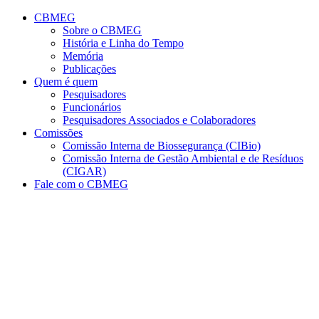
Conteúdo principal
Menu principal
Rodapé
CBMEG
Sobre o CBMEG
História e Linha do Tempo
Memória
Publicações
Quem é quem
Pesquisadores
Funcionários
Pesquisadores Associados e Colaboradores
Comissões
Comissão Interna de Biossegurança (CIBio)
Comissão Interna de Gestão Ambiental e de Resíduos
(CIGAR)
Fale com o CBMEG
Aumentar fonte
Diminuir fonte