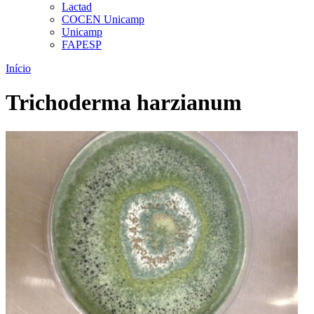
Lactad
COCEN Unicamp
Unicamp
FAPESP
Início
Trichoderma harzianum