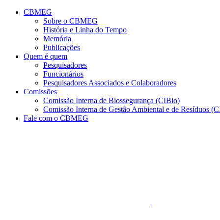
Conteúdo principal
Menu principal
Rodapé
CBMEG
Sobre o CBMEG
História e Linha do Tempo
Memória
Publicações
Quem é quem
Pesquisadores
Funcionários
Pesquisadores Associados e Colaboradores
Comissões
Comissão Interna de Biossegurança (CIBio)
Comissão Interna de Gestão Ambiental e de Resíduos 
Fale com o CBMEG
Aumentar fonte