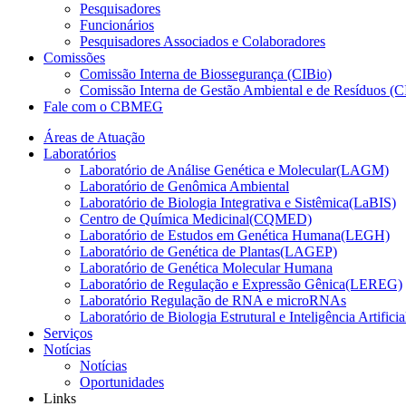
Pesquisadores
Funcionários
Pesquisadores Associados e Colaboradores
Comissões
Comissão Interna de Biossegurança (CIBio)
Comissão Interna de Gestão Ambiental e de Resíduos 
Fale com o CBMEG
Áreas de Atuação
Laboratórios
Laboratório de Análise Genética e Molecular(LAGM)
Laboratório de Genômica Ambiental
Laboratório de Biologia Integrativa e Sistêmica(LaBIS)
Centro de Química Medicinal(CQMED)
Laboratório de Estudos em Genética Humana(LEGH)
Laboratório de Genética de Plantas(LAGEP)
Laboratório de Genética Molecular Humana
Laboratório de Regulação e Expressão Gênica(LEREG)
Laboratório Regulação de RNA e microRNAs
Laboratório de Biologia Estrutural e Inteligência Artific
Serviços
Notícias
Notícias
Oportunidades
Links