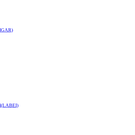
(CIGAR)
ial(LABEI)