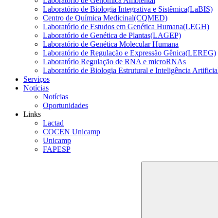
Laboratório de Genômica Ambiental
Laboratório de Biologia Integrativa e Sistêmica(LaBIS)
Centro de Química Medicinal(CQMED)
Laboratório de Estudos em Genética Humana(LEGH)
Laboratório de Genética de Plantas(LAGEP)
Laboratório de Genética Molecular Humana
Laboratório de Regulação e Expressão Gênica(LEREG)
Laboratório Regulação de RNA e microRNAs
Laboratório de Biologia Estrutural e Inteligência Artific
Serviços
Notícias
Notícias
Oportunidades
Links
Lactad
COCEN Unicamp
Unicamp
FAPESP