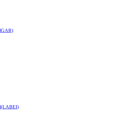
(CIGAR)
ial(LABEI)