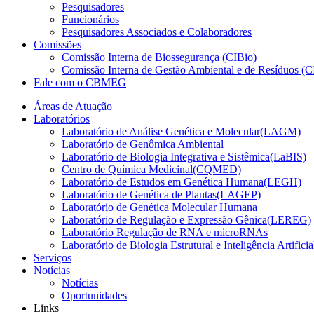
Pesquisadores
Funcionários
Pesquisadores Associados e Colaboradores
Comissões
Comissão Interna de Biossegurança (CIBio)
Comissão Interna de Gestão Ambiental e de Resíduos 
Fale com o CBMEG
Áreas de Atuação
Laboratórios
Laboratório de Análise Genética e Molecular(LAGM)
Laboratório de Genômica Ambiental
Laboratório de Biologia Integrativa e Sistêmica(LaBIS)
Centro de Química Medicinal(CQMED)
Laboratório de Estudos em Genética Humana(LEGH)
Laboratório de Genética de Plantas(LAGEP)
Laboratório de Genética Molecular Humana
Laboratório de Regulação e Expressão Gênica(LEREG)
Laboratório Regulação de RNA e microRNAs
Laboratório de Biologia Estrutural e Inteligência Artific
Serviços
Notícias
Notícias
Oportunidades
Links