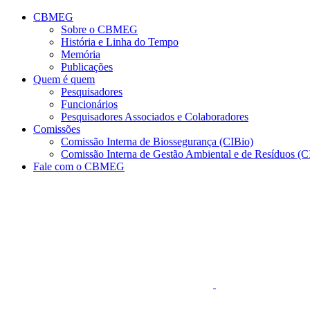
Conteúdo principal
Menu principal
Rodapé
CBMEG
Sobre o CBMEG
História e Linha do Tempo
Memória
Publicações
Quem é quem
Pesquisadores
Funcionários
Pesquisadores Associados e Colaboradores
Comissões
Comissão Interna de Biossegurança (CIBio)
Comissão Interna de Gestão Ambiental e de Resíduos 
Fale com o CBMEG
Aumentar fonte