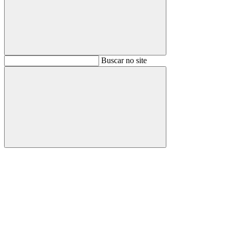
Buscar
Buscar no site
Buscar
Aumentar fonte