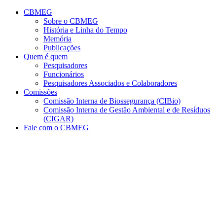
Conteúdo principal
Menu principal
Rodapé
CBMEG
Sobre o CBMEG
História e Linha do Tempo
Memória
Publicações
Quem é quem
Pesquisadores
Funcionários
Pesquisadores Associados e Colaboradores
Comissões
Comissão Interna de Biossegurança (CIBio)
Comissão Interna de Gestão Ambiental e de Resíduos
(CIGAR)
Fale com o CBMEG
Aumentar fonte
Diminuir fonte