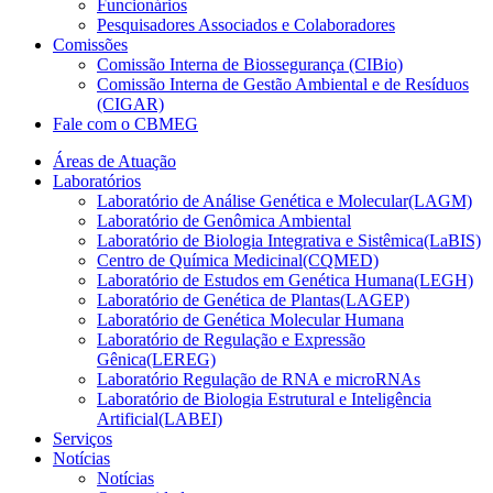
Funcionários
Pesquisadores Associados e Colaboradores
Comissões
Comissão Interna de Biossegurança (CIBio)
Comissão Interna de Gestão Ambiental e de Resíduos
(CIGAR)
Fale com o CBMEG
Áreas de Atuação
Laboratórios
Laboratório de Análise Genética e Molecular(LAGM)
Laboratório de Genômica Ambiental
Laboratório de Biologia Integrativa e Sistêmica(LaBIS)
Centro de Química Medicinal(CQMED)
Laboratório de Estudos em Genética Humana(LEGH)
Laboratório de Genética de Plantas(LAGEP)
Laboratório de Genética Molecular Humana
Laboratório de Regulação e Expressão
Gênica(LEREG)
Laboratório Regulação de RNA e microRNAs
Laboratório de Biologia Estrutural e Inteligência
Artificial(LABEI)
Serviços
Notícias
Notícias