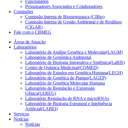
Funcionários
Pesquisadores Associados e Colaboradores
Comissões
Comissão Interna de Biossegurança (CIBio)
Comissão Interna de Gestão Ambiental e de Resíduos
(CIGAR)
Fale com o CBMEG
Áreas de Atuação
Laboratórios
Laboratório de Análise Genética e Molecular(LAGM)
Laboratório de Genômica Ambiental
Laboratório de Biologia Integrativa e Sistêmica(LaBIS)
Centro de Química Medicinal(CQMED)
Laboratório de Estudos em Genética Humana(LEGH)
Laboratório de Genética de Plantas(LAGEP)
Laboratório de Genética Molecular Humana
Laboratório de Regulação e Expressão
Gênica(LEREG)
Laboratório Regulação de RNA e microRNAs
Laboratório de Biologia Estrutural e Inteligência
Artificial(LABEI)
Serviços
Notícias
Notícias