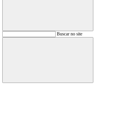
Buscar
Buscar no site
Buscar
Aumentar fonte