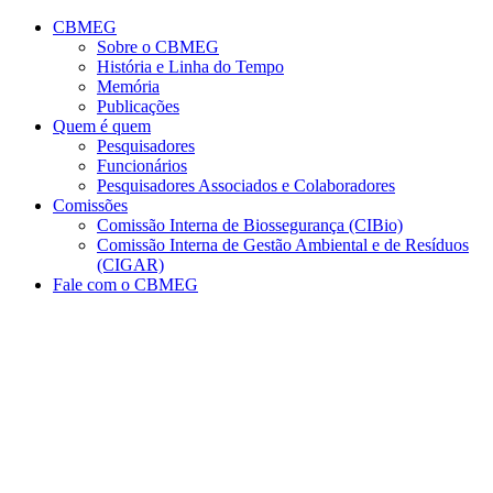
Conteúdo principal
Menu principal
Rodapé
CBMEG
Sobre o CBMEG
História e Linha do Tempo
Memória
Publicações
Quem é quem
Pesquisadores
Funcionários
Pesquisadores Associados e Colaboradores
Comissões
Comissão Interna de Biossegurança (CIBio)
Comissão Interna de Gestão Ambiental e de Resíduos
(CIGAR)
Fale com o CBMEG
Aumentar fonte
Diminuir fonte