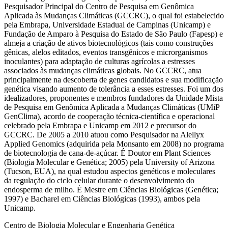
Pesquisador Principal do Centro de Pesquisa em Genômica
Aplicada às Mudanças Climáticas (GCCRC), o qual foi estabelecido
pela Embrapa, Universidade Estadual de Campinas (Unicamp) e
Fundação de Amparo à Pesquisa do Estado de São Paulo (Fapesp) e
almeja a criação de ativos biotecnológicos (tais como construções
gênicas, alelos editados, eventos transgênicos e microrganismos
inoculantes) para adaptação de culturas agrícolas a estresses
associados às mudanças climáticas globais. No GCCRC, atua
principalmente na descoberta de genes candidatos e sua modificação
genética visando aumento de tolerância a esses estresses. Foi um dos
idealizadores, proponentes e membros fundadores da Unidade Mista
de Pesquisa em Genômica Aplicada a Mudanças Climáticas (UMiP
GenClima), acordo de cooperação técnica-científica e operacional
celebrado pela Embrapa e Unicamp em 2012 e precursor do
GCCRC. De 2005 a 2010 atuou como Pesquisador na Alellyx
Applied Genomics (adquirida pela Monsanto em 2008) no programa
de biotecnologia de cana-de-açúcar. É Doutor em Plant Sciences
(Biologia Molecular e Genética; 2005) pela University of Arizona
(Tucson, EUA), na qual estudou aspectos genéticos e moleculares
da regulação do ciclo celular durante o desenvolvimento do
endosperma de milho. É Mestre em Ciências Biológicas (Genética;
1997) e Bacharel em Ciências Biológicas (1993), ambos pela
Unicamp.
Centro de Biologia Molecular e Engenharia Genética