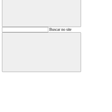
Buscar
Buscar no site
Buscar
Aumentar fonte