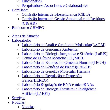
Funcionários
Pesquisadores Associados e Colaboradores
Comissões
Comissão Interna de Biossegurança (CIBio)
Comissão Interna de Gestão Ambiental e de Resíduos
(CIGAR)
Fale com o CBMEG
Áreas de Atuação
Laboratórios
Laboratório de Análise Genética e Molecular(LAGM)
Laboratório de Genômica Ambiental
Laboratório de Biologia Integrativa e Sistêmica(LaBIS)
Centro de Química Medicinal(CQMED)
Laboratório de Estudos em Genética Humana(LEGH)
Laboratório de Genética de Plantas(LAGEP)
Laboratório de Genética Molecular Humana
Laboratório de Regulação e Expressão
Gênica(LEREG)
Laboratório Regulação de RNA e microRNAs
Laboratório de Biologia Estrutural e Inteligência
Artificial(LABEI)
Serviços
Notícias
Notícias