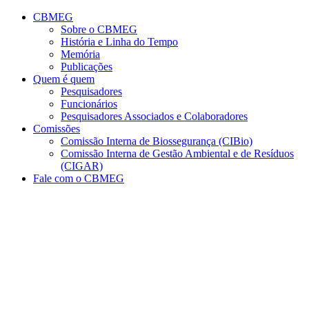
Conteúdo principal
Menu principal
Rodapé
CBMEG
Sobre o CBMEG
História e Linha do Tempo
Memória
Publicações
Quem é quem
Pesquisadores
Funcionários
Pesquisadores Associados e Colaboradores
Comissões
Comissão Interna de Biossegurança (CIBio)
Comissão Interna de Gestão Ambiental e de Resíduos
(CIGAR)
Fale com o CBMEG
Aumentar fonte
Diminuir fonte