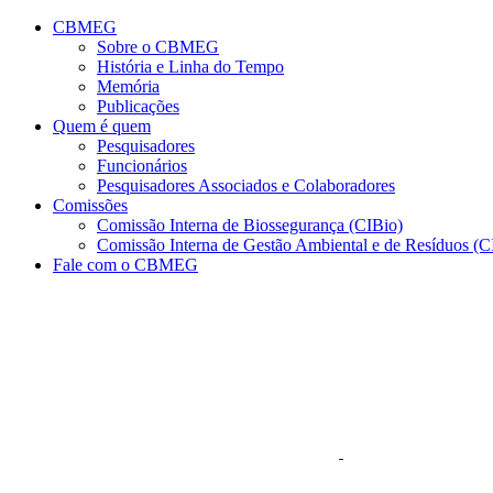
Conteúdo principal
Menu principal
Rodapé
CBMEG
Sobre o CBMEG
História e Linha do Tempo
Memória
Publicações
Quem é quem
Pesquisadores
Funcionários
Pesquisadores Associados e Colaboradores
Comissões
Comissão Interna de Biossegurança (CIBio)
Comissão Interna de Gestão Ambiental e de Resíduos 
Fale com o CBMEG
Aumentar fonte