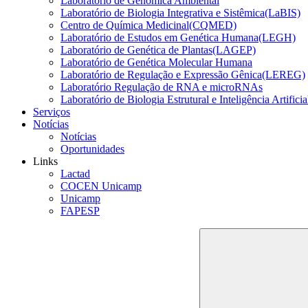
Laboratório de Genômica Ambiental
Laboratório de Biologia Integrativa e Sistêmica(LaBIS)
Centro de Química Medicinal(CQMED)
Laboratório de Estudos em Genética Humana(LEGH)
Laboratório de Genética de Plantas(LAGEP)
Laboratório de Genética Molecular Humana
Laboratório de Regulação e Expressão Gênica(LEREG)
Laboratório Regulação de RNA e microRNAs
Laboratório de Biologia Estrutural e Inteligência Artific
Serviços
Notícias
Notícias
Oportunidades
Links
Lactad
COCEN Unicamp
Unicamp
FAPESP