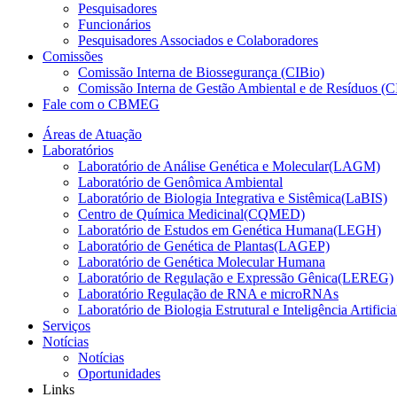
Pesquisadores
Funcionários
Pesquisadores Associados e Colaboradores
Comissões
Comissão Interna de Biossegurança (CIBio)
Comissão Interna de Gestão Ambiental e de Resíduos 
Fale com o CBMEG
Áreas de Atuação
Laboratórios
Laboratório de Análise Genética e Molecular(LAGM)
Laboratório de Genômica Ambiental
Laboratório de Biologia Integrativa e Sistêmica(LaBIS)
Centro de Química Medicinal(CQMED)
Laboratório de Estudos em Genética Humana(LEGH)
Laboratório de Genética de Plantas(LAGEP)
Laboratório de Genética Molecular Humana
Laboratório de Regulação e Expressão Gênica(LEREG)
Laboratório Regulação de RNA e microRNAs
Laboratório de Biologia Estrutural e Inteligência Artific
Serviços
Notícias
Notícias
Oportunidades
Links