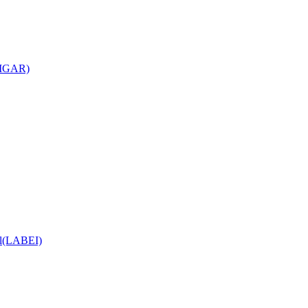
(CIGAR)
ial(LABEI)