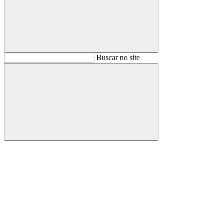
Buscar
Buscar no site
Buscar
Aumentar fonte