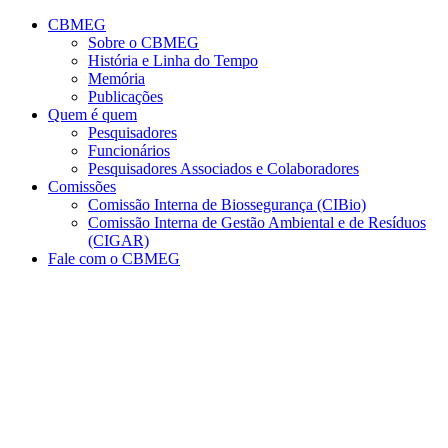
Conteúdo principal
Menu principal
Rodapé
CBMEG
Sobre o CBMEG
História e Linha do Tempo
Memória
Publicações
Quem é quem
Pesquisadores
Funcionários
Pesquisadores Associados e Colaboradores
Comissões
Comissão Interna de Biossegurança (CIBio)
Comissão Interna de Gestão Ambiental e de Resíduos
(CIGAR)
Fale com o CBMEG
Aumentar fonte
Diminuir fonte