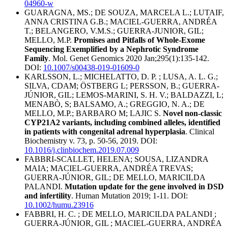
04960-w
GUARAGNA, MS.; DE SOUZA, MARCELA L.; LUTAIF,
ANNA CRISTINA G.B.; MACIEL-GUERRA, ANDRÉA
T.; BELANGERO, V.M.S.; GUERRA-JUNIOR, GIL;
MELLO, M.P.
Promises and Pitfalls of Whole-Exome
Sequencing Exemplified by a Nephrotic Syndrome
Family
. Mol. Genet Genomics 2020 Jan;295(1):135-142.
DOI:
10.1007/s00438-019-01609-0
KARLSSON, L.; MICHELATTO, D. P. ; LUSA, A. L. G.;
SILVA, CDAM; ÖSTBERG L; PERSSON, B.; GUERRA-
JÚNIOR, GIL; LEMOS-MARINI, S. H. V.; BALDAZZI, L;
MENABÒ, S; BALSAMO, A.; GREGGIO, N. A.; DE
MELLO, M.P.; BARBARO M; LAJIC S.
Novel non-classic
CYP21A2 variants, including combined alleles, identified
in patients with congenital adrenal hyperplasia
. Clinical
Biochemistry v. 73, p. 50-56, 2019. DOI:
10.1016/j.clinbiochem.2019.07.009
FABBRI-SCALLET, HELENA; SOUSA, LIZANDRA
MAIA; MACIEL-GUERRA, ANDRÉA TREVAS;
GUERRA-JÚNIOR, GIL; DE MELLO, MARICILDA
PALANDI.
Mutation update for the gene involved in DSD
and infertility
. Human Mutation 2019; 1-11. DOI:
10.1002/humu.23916
FABBRI, H. C. ; DE MELLO, MARICILDA PALANDI ;
GUERRA-JÚNIOR, GIL ; MACIEL-GUERRA, ANDRÉA