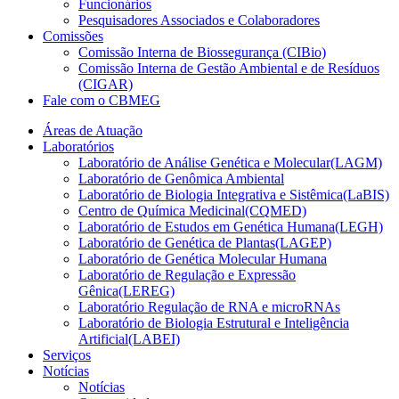
Funcionários
Pesquisadores Associados e Colaboradores
Comissões
Comissão Interna de Biossegurança (CIBio)
Comissão Interna de Gestão Ambiental e de Resíduos
(CIGAR)
Fale com o CBMEG
Áreas de Atuação
Laboratórios
Laboratório de Análise Genética e Molecular(LAGM)
Laboratório de Genômica Ambiental
Laboratório de Biologia Integrativa e Sistêmica(LaBIS)
Centro de Química Medicinal(CQMED)
Laboratório de Estudos em Genética Humana(LEGH)
Laboratório de Genética de Plantas(LAGEP)
Laboratório de Genética Molecular Humana
Laboratório de Regulação e Expressão
Gênica(LEREG)
Laboratório Regulação de RNA e microRNAs
Laboratório de Biologia Estrutural e Inteligência
Artificial(LABEI)
Serviços
Notícias
Notícias