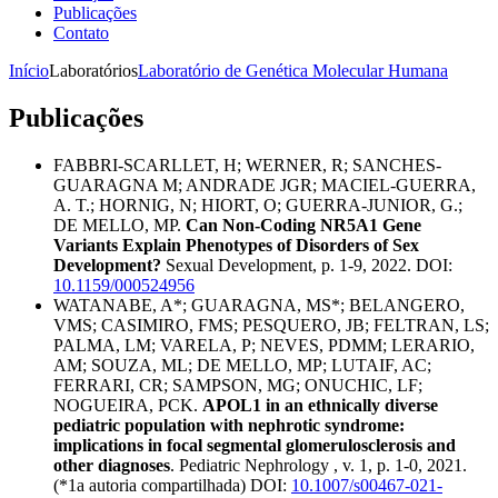
Publicações
Contato
Início
Laboratórios
Laboratório de Genética Molecular Humana
Publicações
FABBRI-SCARLLET, H; WERNER, R; SANCHES-
GUARAGNA M; ANDRADE JGR; MACIEL-GUERRA,
A. T.; HORNIG, N; HIORT, O; GUERRA-JUNIOR, G.;
DE MELLO, MP.
Can Non-Coding NR5A1 Gene
Variants Explain Phenotypes of Disorders of Sex
Development?
Sexual Development, p. 1-9, 2022. DOI:
10.1159/000524956
WATANABE, A*; GUARAGNA, MS*; BELANGERO,
VMS; CASIMIRO, FMS; PESQUERO, JB; FELTRAN, LS;
PALMA, LM; VARELA, P; NEVES, PDMM; LERARIO,
AM; SOUZA, ML; DE MELLO, MP; LUTAIF, AC;
FERRARI, CR; SAMPSON, MG; ONUCHIC, LF;
NOGUEIRA, PCK.
APOL1 in an ethnically diverse
pediatric population with nephrotic syndrome:
implications in focal segmental glomerulosclerosis and
other diagnoses
. Pediatric Nephrology , v. 1, p. 1-0, 2021.
(*1a autoria compartilhada) DOI:
10.1007/s00467-021-