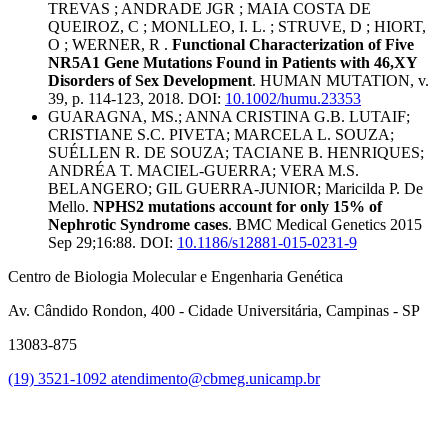
TREVAS ; ANDRADE JGR ; MAIA COSTA DE
QUEIROZ, C ; MONLLEO, I. L. ; STRUVE, D ; HIORT,
O ; WERNER, R .
Functional Characterization of Five
NR5A1 Gene Mutations Found in Patients with 46,XY
Disorders of Sex Development
. HUMAN MUTATION, v.
39, p. 114-123, 2018. DOI:
10.1002/humu.23353
GUARAGNA, MS.; ANNA CRISTINA G.B. LUTAIF;
CRISTIANE S.C. PIVETA; MARCELA L. SOUZA;
SUÉLLEN R. DE SOUZA; TACIANE B. HENRIQUES;
ANDRÉA T. MACIEL-GUERRA; VERA M.S.
BELANGERO; GIL GUERRA-JUNIOR; Maricilda P. De
Mello.
NPHS2 mutations account for only 15% of
Nephrotic Syndrome cases
. BMC Medical Genetics 2015
Sep 29;16:88. DOI:
10.1186/s12881-015-0231-9
Centro de Biologia Molecular e Engenharia Genética
Av. Cândido Rondon, 400 - Cidade Universitária, Campinas - SP
13083-875
(19) 3521-1092
atendimento@cbmeg.unicamp.br
Link para o Facebook