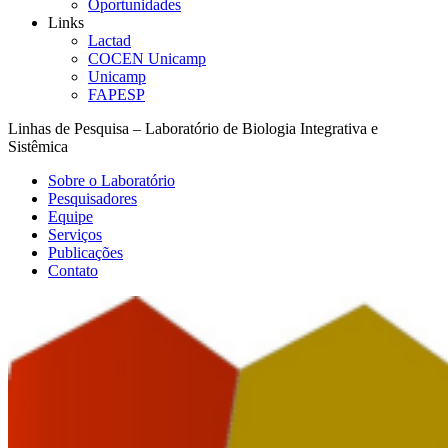
Oportunidades
Links
Lactad
COCEN Unicamp
Unicamp
FAPESP
Linhas de Pesquisa – Laboratório de Biologia Integrativa e
Sistêmica
Sobre o Laboratório
Pesquisadores
Equipe
Serviços
Publicações
Contato