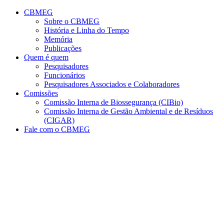
Conteúdo principal
Menu principal
Rodapé
CBMEG
Sobre o CBMEG
História e Linha do Tempo
Memória
Publicações
Quem é quem
Pesquisadores
Funcionários
Pesquisadores Associados e Colaboradores
Comissões
Comissão Interna de Biossegurança (CIBio)
Comissão Interna de Gestão Ambiental e de Resíduos
(CIGAR)
Fale com o CBMEG
Aumentar fonte
Diminuir fonte