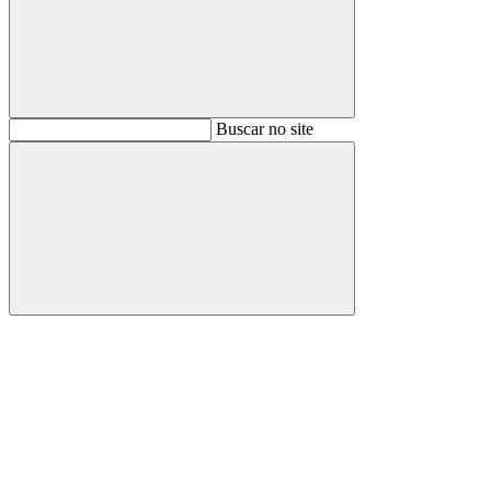
Buscar
Buscar no site
Buscar
Aumentar fonte