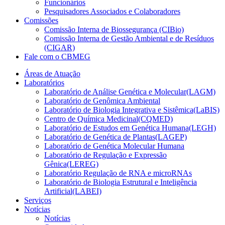
Funcionários
Pesquisadores Associados e Colaboradores
Comissões
Comissão Interna de Biossegurança (CIBio)
Comissão Interna de Gestão Ambiental e de Resíduos
(CIGAR)
Fale com o CBMEG
Áreas de Atuação
Laboratórios
Laboratório de Análise Genética e Molecular(LAGM)
Laboratório de Genômica Ambiental
Laboratório de Biologia Integrativa e Sistêmica(LaBIS)
Centro de Química Medicinal(CQMED)
Laboratório de Estudos em Genética Humana(LEGH)
Laboratório de Genética de Plantas(LAGEP)
Laboratório de Genética Molecular Humana
Laboratório de Regulação e Expressão
Gênica(LEREG)
Laboratório Regulação de RNA e microRNAs
Laboratório de Biologia Estrutural e Inteligência
Artificial(LABEI)
Serviços
Notícias
Notícias