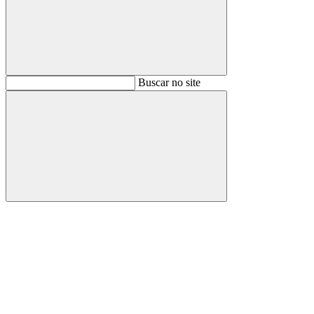
Buscar
Buscar no site
Buscar
Aumentar fonte