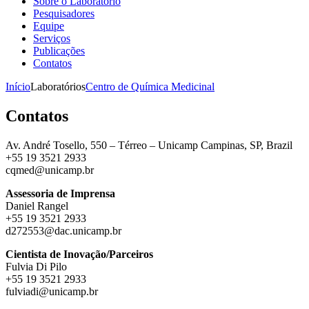
Sobre o Laboratório
Pesquisadores
Equipe
Serviços
Publicações
Contatos
Início
Laboratórios
Centro de Química Medicinal
Contatos
Av. André Tosello, 550 – Térreo – Unicamp Campinas, SP, Brazil
+55 19 3521 2933
cqmed@unicamp.br
Assessoria de Imprensa
Daniel Rangel
+55 19 3521 2933
d272553@dac.unicamp.br
Cientista de Inovação/Parceiros
Fulvia Di Pilo
+55 19 3521 2933
fulviadi@unicamp.br