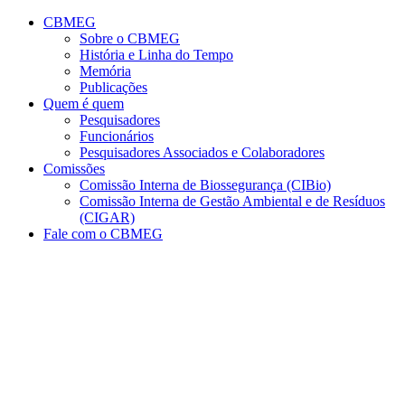
Conteúdo principal
Menu principal
Rodapé
CBMEG
Sobre o CBMEG
História e Linha do Tempo
Memória
Publicações
Quem é quem
Pesquisadores
Funcionários
Pesquisadores Associados e Colaboradores
Comissões
Comissão Interna de Biossegurança (CIBio)
Comissão Interna de Gestão Ambiental e de Resíduos
(CIGAR)
Fale com o CBMEG
Aumentar fonte
Diminuir fonte