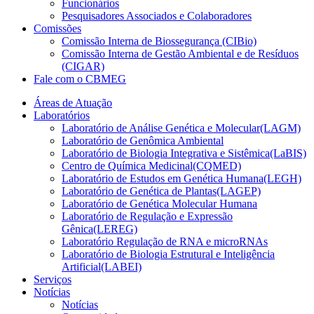
Funcionários
Pesquisadores Associados e Colaboradores
Comissões
Comissão Interna de Biossegurança (CIBio)
Comissão Interna de Gestão Ambiental e de Resíduos
(CIGAR)
Fale com o CBMEG
Áreas de Atuação
Laboratórios
Laboratório de Análise Genética e Molecular(LAGM)
Laboratório de Genômica Ambiental
Laboratório de Biologia Integrativa e Sistêmica(LaBIS)
Centro de Química Medicinal(CQMED)
Laboratório de Estudos em Genética Humana(LEGH)
Laboratório de Genética de Plantas(LAGEP)
Laboratório de Genética Molecular Humana
Laboratório de Regulação e Expressão
Gênica(LEREG)
Laboratório Regulação de RNA e microRNAs
Laboratório de Biologia Estrutural e Inteligência
Artificial(LABEI)
Serviços
Notícias
Notícias