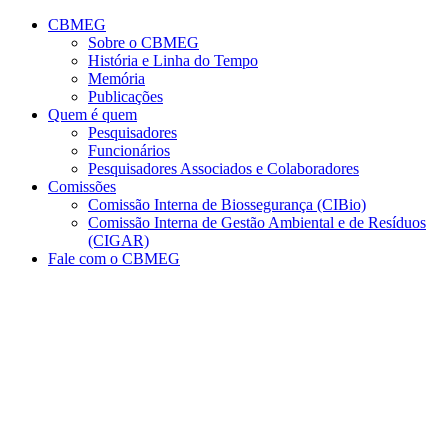
Conteúdo principal
Menu principal
Rodapé
CBMEG
Sobre o CBMEG
História e Linha do Tempo
Memória
Publicações
Quem é quem
Pesquisadores
Funcionários
Pesquisadores Associados e Colaboradores
Comissões
Comissão Interna de Biossegurança (CIBio)
Comissão Interna de Gestão Ambiental e de Resíduos
(CIGAR)
Fale com o CBMEG
Aumentar fonte
Diminuir fonte