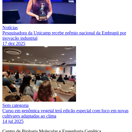
Notícias
Pesquisadora da Unicamp recebe prêmio nacional da Embrapii por
inovação industrial
17 dez 2025
Sem categoria
Curso em genômica vegetal terá edição especial com foco em novas
cultivares adaptadas ao clima
14 jul 2025
Centro de Biologia Molecular e Engenharia Genética