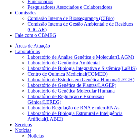
Funcionários
Pesquisadores Associados e Colaboradores
Comissões
Comissão Interna de Biossegurança (CIBio)
Comissão Interna de Gestão Ambiental e de Resíduos
(CIGAR)
Fale com o CBMEG
Áreas de Atuação
Laboratórios
Laboratório de Análise Genética e Molecular(LAGM)
Laboratório de Genômica Ambiental
Laboratório de Biologia Integrativa e Sistêmica(LaBIS)
Centro de Química Medicinal(CQMED)
Laboratório de Estudos em Genética Humana(LEGH)
Laboratório de Genética de Plantas(LAGEP)
Laboratório de Genética Molecular Humana
Laboratório de Regulação e Expressão
Gênica(LEREG)
Laboratório Regulação de RNA e microRNAs
Laboratório de Biologia Estrutural e Inteligência
Artificial(LABEI)
Serviços
Notícias
Notícias