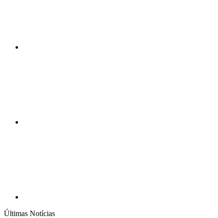
Compartilhar n
Compartilhar p
Últimas Notícias