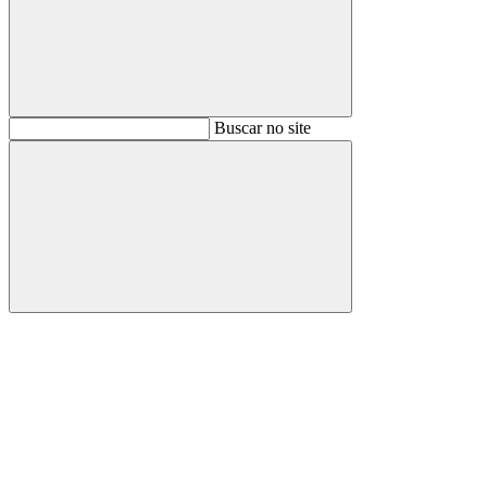
Buscar
Buscar no site
Buscar
Aumentar fonte