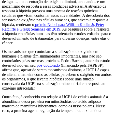
de água -, a concentração de oxigênio diminui, acionando-se um
mecanismo de resposta a essas condições adversas. A ativação da
resposta à hipóxia provoca uma cascata de reações químicas
celulares que visam contornar essas adversidades. A descoberta dos
sensores de oxigênio nas células humanas, que ativam a resposta a
hipóxia, renderam o
prêmio Nobel para William Kaelin Jr, Peter
Ratcliffe e Gregg Semenza em 2019
. As pesquisas sobre a resposta
à hipóxia em células humanas têm orientado estudos voltados para o
desenvolvimento de tratamentos para diversas doenças, entre elas o
câncer.
Os mecanismos que controlam a sinalização de oxigênio em
humanos e plantas têm similaridades importantes, mas não são
controlados pelas mesmas proteínas. Pedro Barreto, autor do estudo
desenvolvido em seu
pós-doutorado
(financiado pela FAPESP),
afirma que, apesar de serem mecanismos distintos, a UCP1 é capaz
de alterar a maneira como as células percebem o oxigênio em ambos
os organismos, o que levanta hipóteses sobre uma função
conservada da UCP1 na sinalização mitocondrial em resposta ao
oxigênio intracelular.
Outro fato já conhecido em relação à UCP1 de células animais é a
abundância dessa proteína em mitocôndrias do tecido adiposo
marrom de mamíferos hibernantes, como os ursos polares. Nesse
caso, a proteína age na regulação da temperatura, auxiliando a