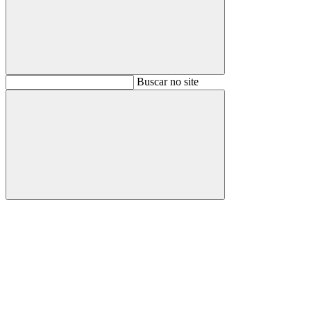
Buscar
Buscar no site
Buscar
Aumentar fonte