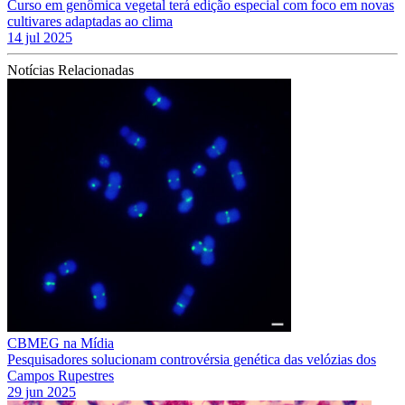
Curso em genômica vegetal terá edição especial com foco em novas
cultivares adaptadas ao clima
14 jul 2025
Notícias Relacionadas
CBMEG na Mídia
Pesquisadores solucionam controvérsia genética das velózias dos
Campos Rupestres
29 jun 2025