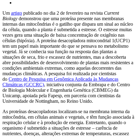
Um
artigo
publicado no dia 2 de fevereiro na revista
Current
Biology
demonstrou que uma proteína presente nas membranas
internas das mitocôndrias é o gatilho que dispara um sinal ao núcleo
da célula, quando a planta é submetida a estresse. O estresse muitas
vezes gera uma situação de baixa concentração de oxigênio nas
células (hipóxia). A proteína desacopladora mitocondrial 1(UCP1)
tem um papel mais importante do que se pensava no metabolismo
vegetal. Já se conhecia sua função na resposta das plantas a
situações de seca, frio e escassez de nutrientes, mas a descoberta
abre possibilidades de desenvolvimento de plantas mais resistentes a
condições ambientais extremas, como aquelas decorrentes das
mudanças climáticas. A pesquisa foi realizada por cientistas
do
Centro de Pesquisa em Genômica Aplicada às Mudanças
Climáticas (GCCRC)
, iniciativa conjunta da Embrapa e do Centro
de Biologia Molecular e Engenharia Genética (CBMEG) da
Unicamp, apoiada pela Fapesp, em parceria com cientistas da
Universidade de Nottingham, no Reino Unido.
As proteínas desacopladoras localizam-se na membrana interna da
mitocôndria, em células animais e vegetais, e têm função associada à
respiração celular e à produção de energia. Entretanto, quando o
organismo é submetido a situações de estresse – carência de
nutrientes, doenças, alterações extremas de temperaturas, escassez