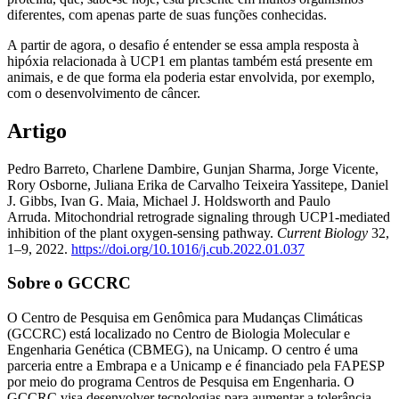
diferentes, com apenas parte de suas funções conhecidas.
A partir de agora, o desafio é entender se essa ampla resposta à
hipóxia relacionada à UCP1 em plantas também está presente em
animais, e de que forma ela poderia estar envolvida, por exemplo,
com o desenvolvimento de câncer.
Artigo
Pedro Barreto, Charlene Dambire, Gunjan Sharma, Jorge Vicente,
Rory Osborne, Juliana Erika de Carvalho Teixeira Yassitepe, Daniel
J. Gibbs, Ivan G. Maia, Michael J. Holdsworth and Paulo
Arruda. Mitochondrial retrograde signaling through UCP1-mediated
inhibition of the plant oxygen-sensing pathway.
Current Biology
32,
1–9, 2022.
https://doi.org/10.1016/j.cub.2022.01.037
Sobre o GCCRC
O Centro de Pesquisa em Genômica para Mudanças Climáticas
(GCCRC) está localizado no Centro de Biologia Molecular e
Engenharia Genética (CBMEG), na Unicamp. O centro é uma
parceria entre a Embrapa e a Unicamp e é financiado pela FAPESP
por meio do programa Centros de Pesquisa em Engenharia. O
GCCRC visa desenvolver tecnologias para aumentar a tolerância