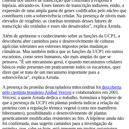
cisteína dos fatores de transcrição que controlam a resposta à
hipóxia, ativando-os. Esses fatores de transcrição induzem, então, a
expressão de uma ampla gama de genes codificados pelo núcleo que
contribuem com a sobrevivência celular. Na presença de níveis mais
elevados de oxigênio, as cisteínas terminais desses fatores de
transcrição são oxidadas e esses são desativados”, explica Arruda.
Além de aprimorar o conhecimento sobre as funções da UCP1, a
descoberta abre caminhos para o desenvolvimento de culturas
agrícolas tolerantes aos estresses impostos pelas mudanças
climáticas. Mas também indica que as funções da UCP1 em outros
eucariotos, como seres humanos, são mais amplas do que se
pensava. “É um mecanismo geral, e quando mecanismos celulares
básicos estão presentes em praticamente todos os eucariotos, quer
dizer que se trata de um mecanismo importante para a
sobrevivência”, explica Arruda.
A presença da proteína desacopladora mitocondrial foi
descoberta
pelo cientista brasileiro Aníbal Vercesi
e colaboradores em 2001.
Vercesi, a quem Arruda dedica o trabalho, formulara a hipótese de
que a presença da UCP1 em plantas poderia indicar a relação da
proteína com a regulação térmica vegetal (como nos mamíferos
hibernantes), possibilitando o desenvolvimento de plantas
geneticamente modificadas resistentes ao frio. A hipótese ainda não
foi confirmada, mas sugeriu caminhos para a investigação da
proteína, que, sabe-se hoje, está presente em muitos organismos