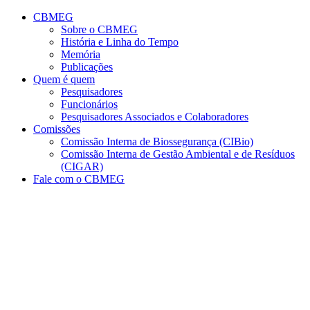
Conteúdo principal
Menu principal
Rodapé
CBMEG
Sobre o CBMEG
História e Linha do Tempo
Memória
Publicações
Quem é quem
Pesquisadores
Funcionários
Pesquisadores Associados e Colaboradores
Comissões
Comissão Interna de Biossegurança (CIBio)
Comissão Interna de Gestão Ambiental e de Resíduos
(CIGAR)
Fale com o CBMEG
Aumentar fonte
Diminuir fonte