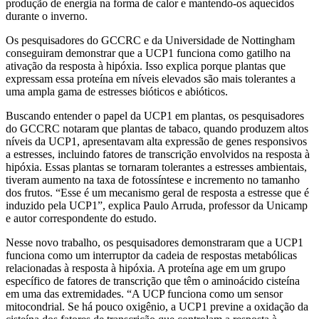
produção de energia na forma de calor e mantendo-os aquecidos
durante o inverno.
Os pesquisadores do GCCRC e da Universidade de Nottingham
conseguiram demonstrar que a UCP1 funciona como gatilho na
ativação da resposta à hipóxia. Isso explica porque plantas que
expressam essa proteína em níveis elevados são mais tolerantes a
uma ampla gama de estresses bióticos e abióticos.
Buscando entender o papel da UCP1 em plantas, os pesquisadores
do GCCRC notaram que plantas de tabaco, quando produzem altos
níveis da UCP1, apresentavam alta expressão de genes responsivos
a estresses, incluindo fatores de transcrição envolvidos na resposta à
hipóxia. Essas plantas se tornaram tolerantes a estresses ambientais,
tiveram aumento na taxa de fotossíntese e incremento no tamanho
dos frutos. “Esse é um mecanismo geral de resposta a estresse que é
induzido pela UCP1”, explica Paulo Arruda, professor da Unicamp
e autor correspondente do estudo.
Nesse novo trabalho, os pesquisadores demonstraram que a UCP1
funciona como um interruptor da cadeia de respostas metabólicas
relacionadas à resposta à hipóxia. A proteína age em um grupo
específico de fatores de transcrição que têm o aminoácido cisteína
em uma das extremidades. “A UCP funciona como um sensor
mitocondrial. Se há pouco oxigênio, a UCP1 previne a oxidação da