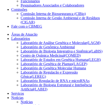
Funcionários
Pesquisadores Associados e Colaboradores
Comissões
Comissão Interna de Biossegurança (CIBio)
Comissão Interna de Gestão Ambiental e de Resíduos
(CIGAR)
Fale com o CBMEG
Áreas de Atuação
Laboratórios
Laboratório de Análise Genética e Molecular(LAGM)
Laboratório de Genômica Ambiental
Laboratório de Biologia Integrativa e Sistêmica(LaBIS)
Centro de Química Medicinal(CQMED)
Laboratório de Estudos em Genética Humana(LEGH)
Laboratório de Genética de Plantas(LAGEP)
Laboratório de Genética Molecular Humana
Laboratório de Regulação e Expressão
Gênica(LEREG)
Laboratório Regulação de RNA e microRNAs
Laboratório de Biologia Estrutural e Inteligência
Artificial(LABEI)
Serviços
Notícias
Notícias