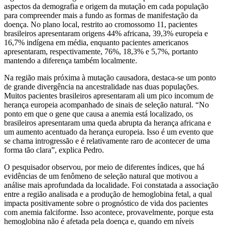
aspectos da demografia e origem da mutação em cada população
para compreender mais a fundo as formas de manifestação da
doença. No plano local, restrito ao cromossomo 11, pacientes
brasileiros apresentaram origens 44% africana, 39,3% europeia e
16,7% indígena em média, enquanto pacientes americanos
apresentaram, respectivamente, 76%, 18,3% e 5,7%, portanto
mantendo a diferença também localmente.
Na região mais próxima à mutação causadora, destaca-se um ponto
de grande divergência na ancestralidade nas duas populações.
Muitos pacientes brasileiros apresentaram ali um pico incomum de
herança europeia acompanhado de sinais de seleção natural. “No
ponto em que o gene que causa a anemia está localizado, os
brasileiros apresentaram uma queda abrupta da herança africana e
um aumento acentuado da herança europeia. Isso é um evento que
se chama introgressão e é relativamente raro de acontecer de uma
forma tão clara”, explica Pedro.
O pesquisador observou, por meio de diferentes índices, que há
evidências de um fenômeno de seleção natural que motivou a
análise mais aprofundada da localidade. Foi constatada a associação
entre a região analisada e a produção de hemoglobina fetal, a qual
impacta positivamente sobre o prognóstico de vida dos pacientes
com anemia falciforme. Isso acontece, provavelmente, porque esta
hemoglobina não é afetada pela doença e, quando em níveis