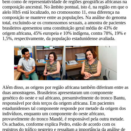
bem como de representatividade de regiões geográficas africanas na
composição ancestral. No âmbito pontual, isto é, na região em que o
alelo HbS está localizado, no cromossomo 11, essa diferença na
composição se manteve entre as populações. Na análise do genoma
total, excluindo-se os cromossomos sexuais, a amostra de pacientes
brasileiros apresentou uma constituição geral média de 43% de
origem africana, 45% europeia e 10% indígena, contra 78%, 19% e
1,5%, respectivamente, da população estadunidense avaliada.
Além disso, as origens por região africana também diferiram entre as
duas amostragens. Brasileiros apresentaram um componente
genético do oeste e sul africano, presumivelmente do tronco Bantu,
responsável por dois terços da origem africana. Em pacientes
estadunidenses tal componente responde por metade da origem dos
indivíduos, enquanto um componente do oeste africano,
provavelmente do tronco Mandé, é responsável pela outra metade.
Os achados, conforme explica Pedro, estão de acordo com os
registros do tráfico negreiro e ressaltam a importância da análise de