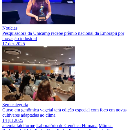
Notícias
Pesquisadora da Unicamp recebe prêmio nacional da Embrapii por
inovação industrial
17 dez 2025
Sem categoria
Curso em genômica vegetal terá edição especial com foco em novas
cultivares adaptadas ao clima
14 jul 2025
anemia falciforme
Laboratório de Genética Humana
Mônica