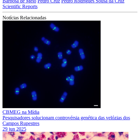
Barbosa de Melo
Pedro Cruz
Pedro Rodrigues Sousa da Cruz
Scientific Reports
Notícias Relacionadas
CBMEG na Mídia
Pesquisadores solucionam controvérsia genética das velózias dos
Campos Rupestres
29 jun 2025