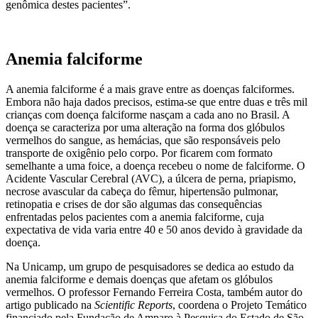
genômica destes pacientes”.
Anemia falciforme
A anemia falciforme é a mais grave entre as doenças falciformes.
Embora não haja dados precisos, estima-se que entre duas e três mil
crianças com doença falciforme nasçam a cada ano no Brasil. A
doença se caracteriza por uma alteração na forma dos glóbulos
vermelhos do sangue, as hemácias, que são responsáveis pelo
transporte de oxigênio pelo corpo. Por ficarem com formato
semelhante a uma foice, a doença recebeu o nome de falciforme. O
Acidente Vascular Cerebral (AVC), a úlcera de perna, priapismo,
necrose avascular da cabeça do fêmur, hipertensão pulmonar,
retinopatia e crises de dor são algumas das consequências
enfrentadas pelos pacientes com a anemia falciforme, cuja
expectativa de vida varia entre 40 e 50 anos devido à gravidade da
doença.
Na Unicamp, um grupo de pesquisadores se dedica ao estudo da
anemia falciforme e demais doenças que afetam os glóbulos
vermelhos. O professor Fernando Ferreira Costa, também autor do
artigo publicado na
Scientific Reports
, coordena o Projeto Temático
financiado pela Fundação de Amparo à Pesquisa do Estado de São