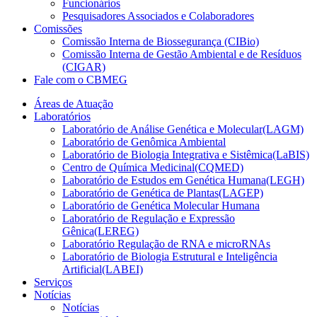
Funcionários
Pesquisadores Associados e Colaboradores
Comissões
Comissão Interna de Biossegurança (CIBio)
Comissão Interna de Gestão Ambiental e de Resíduos
(CIGAR)
Fale com o CBMEG
Áreas de Atuação
Laboratórios
Laboratório de Análise Genética e Molecular(LAGM)
Laboratório de Genômica Ambiental
Laboratório de Biologia Integrativa e Sistêmica(LaBIS)
Centro de Química Medicinal(CQMED)
Laboratório de Estudos em Genética Humana(LEGH)
Laboratório de Genética de Plantas(LAGEP)
Laboratório de Genética Molecular Humana
Laboratório de Regulação e Expressão
Gênica(LEREG)
Laboratório Regulação de RNA e microRNAs
Laboratório de Biologia Estrutural e Inteligência
Artificial(LABEI)
Serviços
Notícias
Notícias