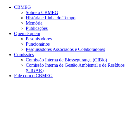
Conteúdo principal
Menu principal
Rodapé
CBMEG
Sobre o CBMEG
História e Linha do Tempo
Memória
Publicações
Quem é quem
Pesquisadores
Funcionários
Pesquisadores Associados e Colaboradores
Comissões
Comissão Interna de Biossegurança (CIBio)
Comissão Interna de Gestão Ambiental e de Resíduos
(CIGAR)
Fale com o CBMEG
Aumentar fonte
Diminuir fonte