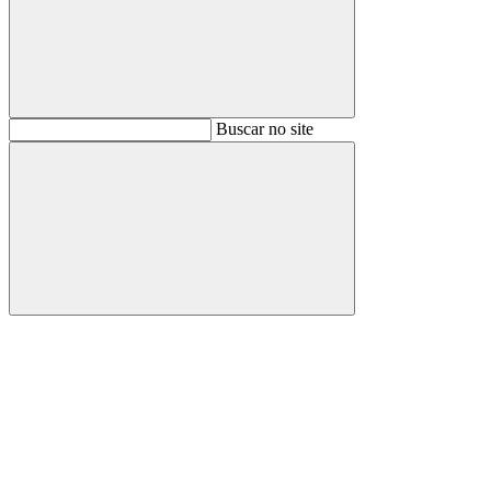
Buscar
Buscar no site
Buscar
Aumentar fonte